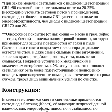
*При заказе моделей светильников с индексом цветопередачи
CRI >90 световой поток светильника ниже на 20-25%
(необходимо уточнять световой поток у производителя),
светодиоды с более высоким CRI существенно ниже по
энергоэффективности, чем диоды с индексом цветопередачи
CRI 70 или 80.
**Олеофобное покрытие (от лат. oleum — масло и греч. φόβος
— страх, боязнь) — пленка нанометровой толщины, которую
применяют для защиты поверхностей от грязи и пыли.
Светильники с таким покрытием стекла гораздо дольше
остается чистым, и даже самые сильные типы загрязнений,
такие как краска, жир/масло, копоть, сажа, пыль легко
смываются. Покрытие устойчиво к механическим и
химическим воздействиям, к УФ-излучению, это позволяет
светильнику быть более грязеустойчивым и полноценно
освещать производственные помещения в течение всего срока
службы, требуя лишь минимальных усилий по очистке.
Конструкция:
В качестве источников света в светильнике применяются
светодиоды Samsung (Корея), обладающие непревзойденной
надежностью, энергоэффективностью и стабильностью