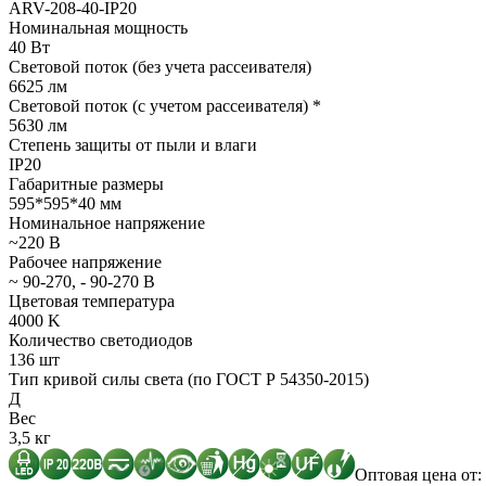
ARV-208-40-IP20
Номинальная мощность
40 Вт
Световой поток (без учета рассеивателя)
6625 лм
Световой поток (с учетом рассеивателя) *
5630 лм
Степень защиты от пыли и влаги
IP20
Габаритные размеры
595*595*40 мм
Номинальное напряжение
~220 В
Рабочее напряжение
~ 90-270, - 90-270 В
Цветовая температура
4000 K
Количество светодиодов
136 шт
Тип кривой силы света (по ГОСТ Р 54350-2015)
Д
Вес
3,5 кг
Оптовая цена от: 