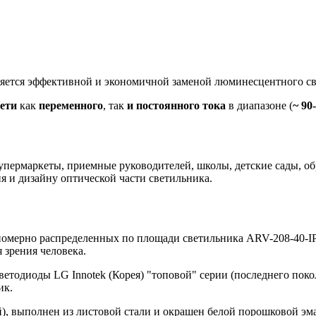
яется эффективной и экономичной заменой люминесцентного с
сети
как
переменного
, так
и постоянного тока
в диапазоне (
~ 90
супермаркеты, приемные руководителей, школы, детские сады, 
 и дизайну оптической части светильника.
номерно распределенных по площади светильника ARV-208-40-IP
 зрения человека.
ветодиоды LG Innotek (Корея) "топовой" серии (последнего пок
ик.
), выполнен из листовой стали и окрашен белой порошковой эм