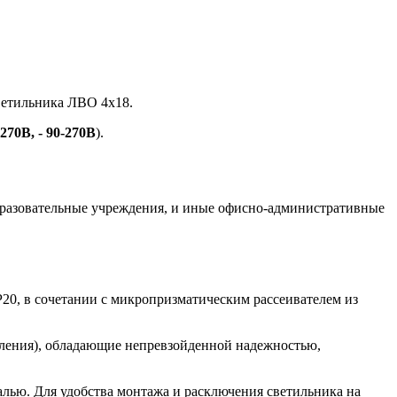
ветильника ЛВО 4х18.
-270В, - 90-270В
).
образовательные учреждения, и иные офисно-административные
20, в сочетании с микропризматическим рассеивателем из
оления), обладающие непревзойденной надежностью,
алью. Для удобства монтажа и расключения светильника на