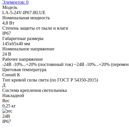
Элементов:
0
Модель
LA-5-24V-IP67-BLUE
Номинальная мощность
4,8 Вт
Степень защиты от пыли и влаги
IP67
Габаритные размеры
145х65х40 мм
Номинальное напряжение
24 В
Рабочее напряжение
-24В -10%...+20% (постоянный ток) ~24В -10%...+20% (переме
Цветовая температура
Синий K
Тип кривой силы света (по ГОСТ Р 54350-2015)
Д
Система крепления светильника
Накладной
Вес
0,25 кг
24В
IP67