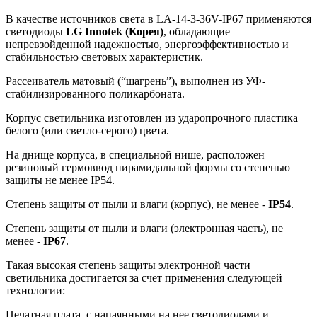
В качестве источников света в LA-14-3-36V-IP67 применяются
светодиоды
LG Innotek (Корея)
, обладающие
непревзойденной надежностью, энергоэффективностью и
стабильностью световых характеристик.
Рассеиватель матовый (“шагрень”), выполнен из УФ-
стабилизированного поликарбоната.
Корпус светильника изготовлен из ударопрочного пластика
белого (или светло-серого) цвета.
На днище корпуса, в специальной нише, расположен
резиновый гермоввод пирамидальной формы со степенью
защиты не менее IP54.
Степень защиты от пыли и влаги (корпус), не менее -
IP54
.
Степень защиты от пыли и влаги (электронная часть), не
менее -
IP67
.
Такая высокая степень защиты электронной части
светильника достигается за счет применения следующей
технологии:
Печатная плата, с напаянными на нее светодиодами и