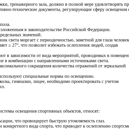
рожки, тренажерного зала, должно в полной мере удовлетворят
ативно-технические документы, регулирующие сферу освещения
пола.
изложенным в законодательстве Российской Федерации.
предельных значений.
ник света моргает с периодичностью, заметной для глаза человек
ет ≥ 27°, что позволит избежать ослепления людей, создав
ают в зависимости от вида мероприятий, проводимых в помещен
ие в комбинации с направленными источниками света.
аксимального сокращения количества отражений от зеркальной
 используют специальные нормы по освещению.
олы, гимназии, лицее, необходимо проектировать с учетом
ил.
истемы освещения спортивных объектов, относят:
сации, что провоцирует быструю утомляемость глаз.
 конкретного вида спорта, что приводит к ослеплению спортсм