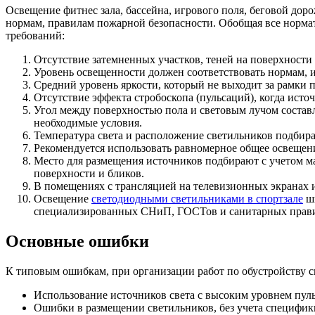
Освещение фитнес зала, бассейна, игрового поля, беговой до
нормам, правилам пожарной безопасности. Обобщая все норм
требований:
Отсутствие затемненных участков, теней на поверхности 
Уровень освещенности должен соответствовать нормам, 
Средний уровень яркости, который не выходит за рамки 
Отсутствие эффекта стробоскопа (пульсаций), когда источ
Угол между поверхностью пола и световым лучом составля
необходимые условия.
Температура света и расположение светильников подбир
Рекомендуется использовать равномерное общее освещен
Место для размещения источников подбирают с учетом м
поверхности и бликов.
В помещениях с трансляцией на телевизионных экранах
Освещение
светодиодными светильниками в спортзале
шк
специализированных СНиП, ГОСТов и санитарных прав
Основные ошибки
К типовым ошибкам, при организации работ по обустройству с
Использование источников света с высоким уровнем пуль
Ошибки в размещении светильников, без учета специфики