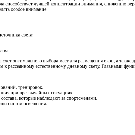
а способствует лучшей концентрации внимания, снижению веро
елять особое внимание.
сточника света:
ства.
а счет оптимального выбора мест для размещения окон, а также
ам к рассеянному естественному дневному свету. Главными фун
нований, тренировок.
дания при чрезвычайных ситуациях.
 состава, которые наблюдают за спортсменами.
щи систем освещения.